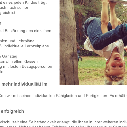
t eines jeden Kindes trägt
auch nach seiner
reich ist.
e
und Bestärkung des einzelnen
inien und Lehrpläne
. individuelle Lernzeitpläne
m Ganztag
onal in allen Klassen
ltag mit festen Bezugspersonen
ln
 mehr Individualität im
 wir mit seinen individuellen Fähigkeiten und Fertigkeiten. Es erhält d
 erfolgreich
chulzeit eine Selbständigkeit erlangt, die ihnen in ihrer weiteren indiv